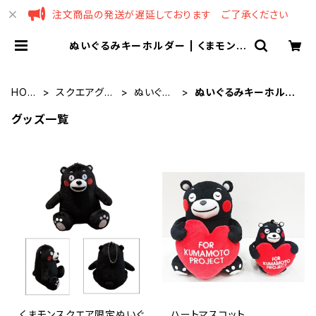
注文商品の発送が遅延しております ご了承ください
ぬいぐるみキーホルダー | くまモンス
クエア
HOM
スクエアグッ
ぬいぐる
ぬいぐるみキーホルダ
E
ズ
み
ー
グッズ一覧
くまモンスクエア限定ぬいぐ
ハートマスコット