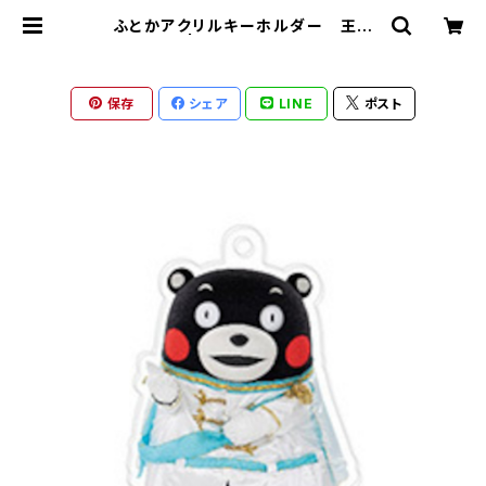
ふとかアクリルキーホルダー 王子
様 | くまモンスクエア
保存
シェア
LINE
ポスト