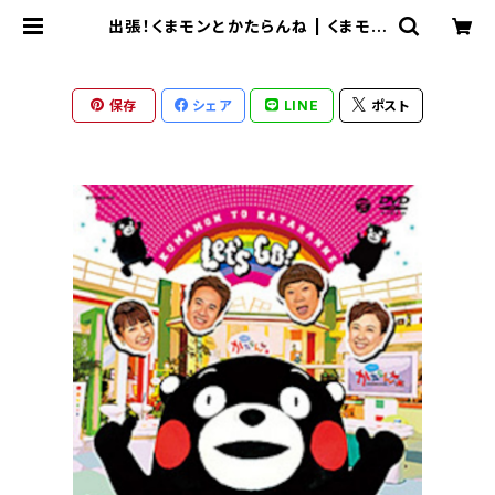
出張！くまモンとかたらんね | くまモン
スクエア
保存
シェア
LINE
ポスト