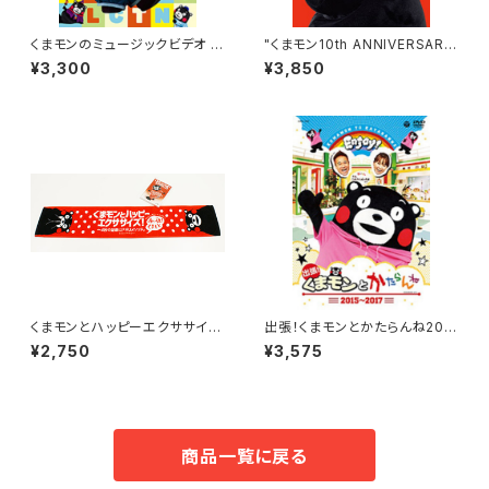
くまモンのミュージックビデオ よ
"くまモン10th ANNIVERSARY
かモン♪セレクション
CD＆PHOTO BOOK ～ハッピ
¥3,300
¥3,850
ー＆サプライズ～"
くまモンとハッピーエクササイ
出張！くまモンとかたらんね201
ズ！～4秒で健康に！ 「4Uメソッ
5～2017
¥2,750
¥3,575
ド」エクササイズセット(タオル付)
商品一覧に戻る