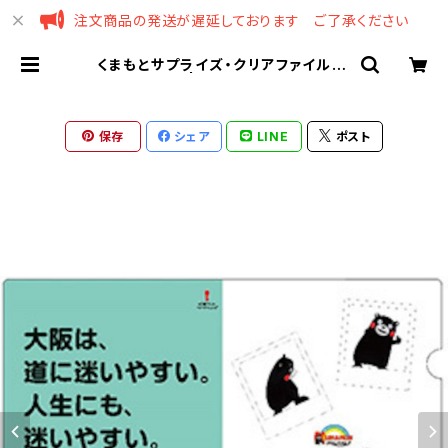
注文商品の発送が遅延しております ご了承ください
くまもとサプライズ・クリアファイル〈3
枚組〉F | くまモンスクエア
保存
シェア
LINE
ポスト